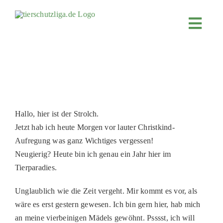
Skip
to
Toggl
content
Navig
JETZT SP
ÜBER UN
PROJEKT
MITMACH
Hallo, hier ist der Strolch.
Jetzt hab ich heute Morgen vor lauter Christkind-
FÖRDERN
Aufregung was ganz Wichtiges vergessen!
KOOPERA
Neugierig? Heute bin ich genau ein Jahr hier im
Tierparadies.
4KIDS
TIERHEIM
Unglaublich wie die Zeit vergeht. Mir kommt es vor, als
wäre es erst gestern gewesen. Ich bin gern hier, hab mich
TIERHEI
an meine vierbeinigen Mädels gewöhnt. Psssst, ich will