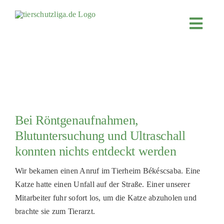
Skip
to
Toggl
content
Navig
JETZT SPENDEN
ÜBER UNS
PROJEKTE
MITMACHEN
Bei Röntgenaufnahmen,
FÖRDERN & VERERBEN
Blutuntersuchung und Ultraschall
konnten nichts entdeckt werden
KOOPERATIONEN
4KIDS
Wir bekamen einen Anruf im Tierheim Békéscsaba. Eine
Katze hatte einen Unfall auf der Straße. Einer unserer
TIERHEIMTIERE
Mitarbeiter fuhr sofort los, um die Katze abzuholen und
TIERHEIME
brachte sie zum Tierarzt.