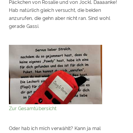
Päckchen von Rosalie und von Jockl. Daaaanke!
PATENSCHAFTEN
Hab natürlich gleich versucht, die beiden
anzurufen, die gehn aber nicht ran. Sind wohl
HELFER WERDEN
gerade Gassi.
RATGEBER
Zur Gesamtübersicht
Oder hab ich mich verwählt? Kann ja mal