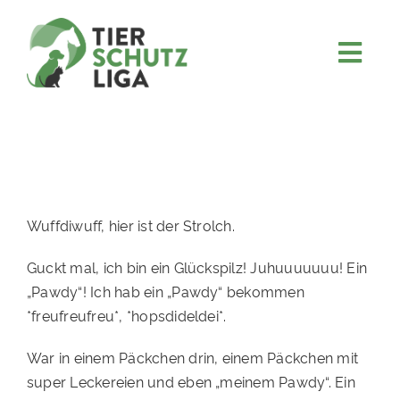
Skip
to
content
Togg
JETZT SPENDEN
Navi
ÜBER UNS
PROJEKTE
MITMACHEN
Wuffdiwuff, hier ist der Strolch.
FÖRDERN & VERERBEN
Guckt mal, ich bin ein Glückspilz! Juhuuuuuuu! Ein
KOOPERATIONEN
„Pawdy“! Ich hab ein „Pawdy“ bekommen
4KIDS
*freufreufreu*, *hopsdideldei*.
TIERHEIMTIERE
War in einem Päckchen drin, einem Päckchen mit
super Leckereien und eben „meinem Pawdy“. Ein
TIERHEIME