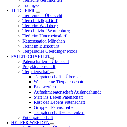
Tierische Geschichten
Trauriges
TIERHEIME
Tierheime – Übersicht
Tierschutzliga-Dorf
Tierheim Wollaberg
Tierschutzhof Wardenburg
Tierheim Unterheinsdorf
Katzenstation München
Tierheim Bückeburg
Tierparadies Oberdinger Moos
PATENSCHAFTEN
Patenschaften – Übersicht
Projektpatenschaft
Tierpatenschaft
Tierpatenschaft – Übersicht
Was ist eine Tierpatenschaft
Pate werden
Aufnahmepatenschaft Auslandshunde
Start-ins-Leben Patenschaft
Rest-des-Lebens Patenschaft
Gruppen-Patenschaften
Tierpatenschaft verschenken
Futterpatenschaft
HELFER WERDEN