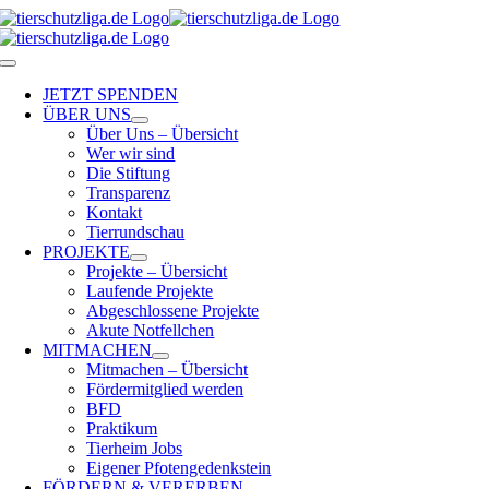
Skip
to
content
Toggle
Navigation
JETZT SPENDEN
ÜBER UNS
Über Uns – Übersicht
Wer wir sind
Die Stiftung
Transparenz
Kontakt
Tierrundschau
PROJEKTE
Projekte – Übersicht
Laufende Projekte
Abgeschlossene Projekte
Akute Notfellchen
MITMACHEN
Mitmachen – Übersicht
Fördermitglied werden
BFD
Praktikum
Tierheim Jobs
Eigener Pfotengedenkstein
FÖRDERN & VERERBEN