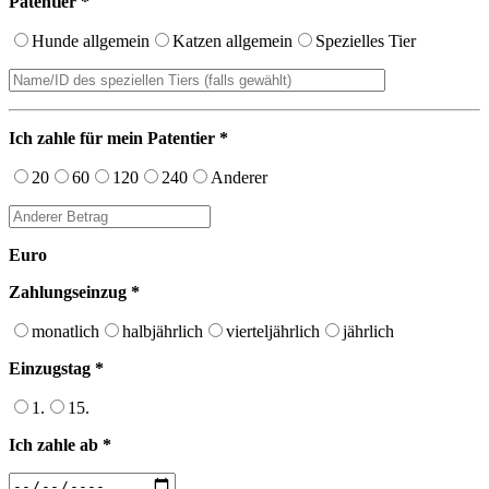
Patentier *
Hunde allgemein
Katzen allgemein
Spezielles Tier
Ich zahle für mein Patentier *
20
60
120
240
Anderer
Euro
Zahlungseinzug *
monatlich
halbjährlich
vierteljährlich
jährlich
Einzugstag *
1.
15.
Ich zahle ab *