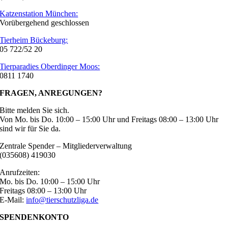
Katzenstation München:
Vorübergehend geschlossen
Tierheim Bückeburg:
05 722/52 20
Tierparadies Oberdinger Moos:
0811 1740
FRAGEN, ANREGUNGEN?
Bitte melden Sie sich.
Von Mo. bis Do. 10:00 – 15:00 Uhr und Freitags 08:00 – 13:00 Uhr
sind wir für Sie da.
Zentrale Spender – Mitgliederverwaltung
(035608) 419030
Anrufzeiten:
Mo. bis Do. 10:00 – 15:00 Uhr
Freitags 08:00 – 13:00 Uhr
E-Mail:
info@tierschutzliga.de
SPENDENKONTO