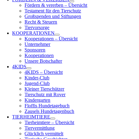
Fördern & vererben – Übersicht
Testament für den Tierschutz
Großspenden und Stiftungen
Recht & Steuern
Tiervorsorge
KOOPERATIONEN
Kooperationen – Übersicht
Unternehmer
Sponsoren
Kooperationen
Unsere Botschafter
4KIDS
4KIDS – Übersicht
Kinder-Club
Jugend-Club
Kleiner Tierschützer
Tierschutz mit Rover
Kindergarten
Floffis Hundetagebuch
Zausels Hundetagenbuch
TIERHEIMTIERE
Tierheimtiere – Übersicht
Tiervermittlung
Glücklich vermittelt