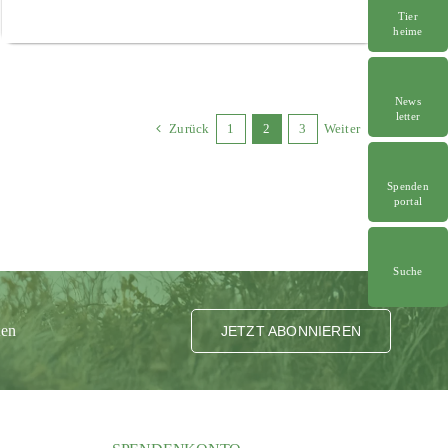
Tier
heime
News
letter
Zurück
1
2
3
Weiter
Spenden
portal
Suche
ten
JETZT ABONNIEREN