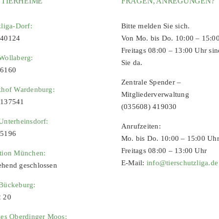
 TIERHEIME
FRAGEN, ANREGUNGEN?
zliga-Dorf:
Bitte melden Sie sich.
 40124
Von Mo. bis Do. 10:00 – 15:0
Freitags 08:00 – 13:00 Uhr sin
Wollaberg:
Sie da.
96160
Zentrale Spender –
zhof Wardenburg:
Mitgliederverwaltung
9137541
(035608) 419030
Unterheinsdorf:
Anrufzeiten:
65196
Mo. bis Do. 10:00 – 15:00 Uh
Freitags 08:00 – 13:00 Uhr
ation München:
E-Mail:
info@tierschutzliga.de
ehend geschlossen
 Bückeburg:
2 20
ies Oberdinger Moos: