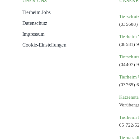
ÜBER UNS
UNSERE
Tierheim Jobs
Tierschut
Datenschutz
(035608)
Impressum
Tierheim 
(08581) 
Cookie-Einstellungen
Tierschut
(04407) 
Tierheim 
(03765) 
Katzenst
Vorüberg
Tierheim
05 722/5
Tierparad