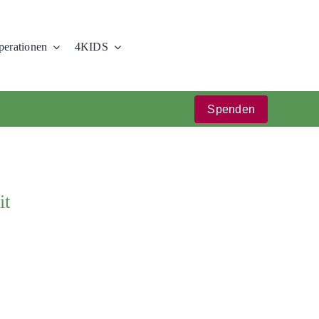
erationen
4KIDS
Spenden
it