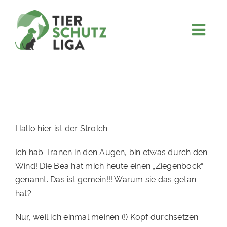
Skip
to
content
Togg
JETZT SPENDEN
Navi
ÜBER UNS
PROJEKTE
MITMACHEN
Hallo hier ist der Strolch.
FÖRDERN & VERERBEN
Ich hab Tränen in den Augen, bin etwas durch den
KOOPERATIONEN
Wind! Die Bea hat mich heute einen „Ziegenbock“
4KIDS
genannt. Das ist gemein!!! Warum sie das getan
hat?
TIERHEIMTIERE
Nur, weil ich einmal meinen (!) Kopf durchsetzen
TIERHEIME