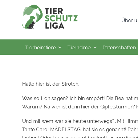
Skip
to
Über u
content
Tierheimtiere
Tierheime
Patenschaften
Hallo hier ist der Strolch.
Was soll ich sagen? Ich bin empört! Die Bea hat m
Warum? Na wer ist denn hier der Gipfelstürmer? IC
Und mit wem war sie heute unterwegs?. Mit Himm
Tante Caro! MÄDELSTAG, hat sie es genannt! Pahhh
lachen! Oder besser gesagt heulen! Lassen die m