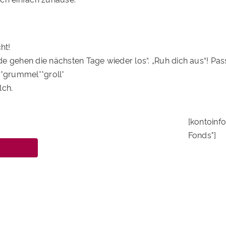
ht!
e gehen die nächsten Tage wieder los“. „Ruh dich aus“! Pa
 *grummel**groll*
lch.
[kontoinf
Fonds"]