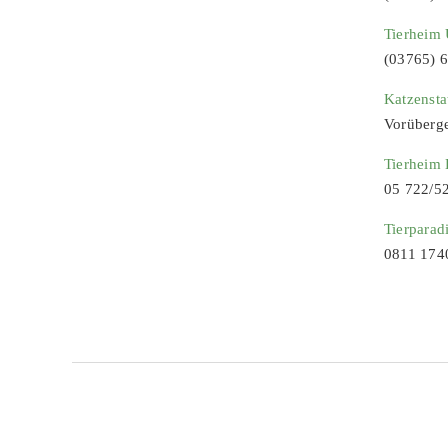
Tierheim 
(03765) 
Katzenst
Vorüberg
Tierheim
05 722/5
Tierparad
0811 174