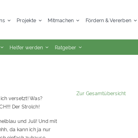
ns
Projekte
Mitmachen
Fördern & Vererben
Helfer werden
Ratgeber
Zur Gesamtübersicht
ich versetzt! Was?
H!!! Der Strolch!
elblau und Juli! Und mit
h, da kann ich ja nur
ich einfach zuhause.