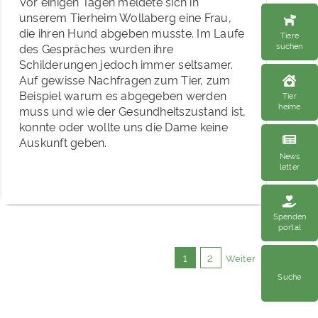
Vor einigen Tagen meldete sich in
unserem Tierheim Wollaberg eine Frau,
die ihren Hund abgeben musste. Im Laufe
Tiere
suchen
des Gespräches wurden ihre
Schilderungen jedoch immer seltsamer.
Auf gewisse Nachfragen zum Tier, zum
Beispiel warum es abgegeben werden
Tier
heime
muss und wie der Gesundheitszustand ist,
konnte oder wollte uns die Dame keine
Auskunft geben.
News
letter
Spenden
portal
1
2
Weiter
Suche