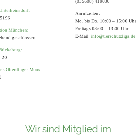
(035608) 419030
Unterheinsdorf:
Anrufzeiten:
65196
Mo. bis Do. 10:00 – 15:00 Uh
Freitags 08:00 – 13:00 Uhr
ation München:
E-Mail:
info@tierschutzliga.de
ehend geschlossen
 Bückeburg:
2 20
ies Oberdinger Moos:
0
Wir sind Mitglied im