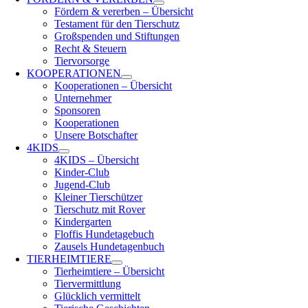
Fördern & vererben – Übersicht
Testament für den Tierschutz
Großspenden und Stiftungen
Recht & Steuern
Tiervorsorge
KOOPERATIONEN
Kooperationen – Übersicht
Unternehmer
Sponsoren
Kooperationen
Unsere Botschafter
4KIDS
4KIDS – Übersicht
Kinder-Club
Jugend-Club
Kleiner Tierschützer
Tierschutz mit Rover
Kindergarten
Floffis Hundetagebuch
Zausels Hundetagenbuch
TIERHEIMTIERE
Tierheimtiere – Übersicht
Tiervermittlung
Glücklich vermittelt