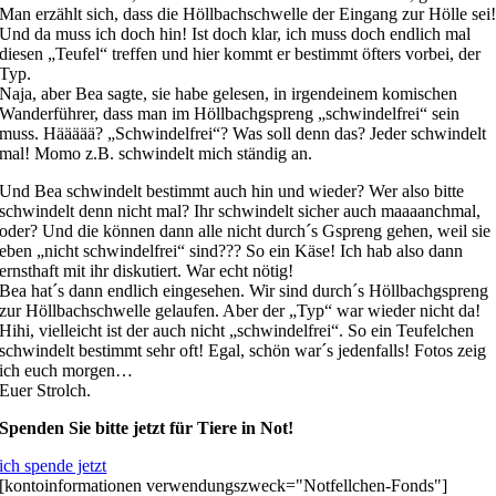
Man erzählt sich, dass die Höllbachschwelle der Eingang zur Hölle sei
Und da muss ich doch hin! Ist doch klar, ich muss doch endlich mal
diesen „Teufel“ treffen und hier kommt er bestimmt öfters vorbei, der
Typ.
Naja, aber Bea sagte, sie habe gelesen, in irgendeinem komischen
Wanderführer, dass man im Höllbachgspreng „schwindelfrei“ sein
muss. Häääää? „Schwindelfrei“? Was soll denn das? Jeder schwindelt
mal! Momo z.B. schwindelt mich ständig an.
Und Bea schwindelt bestimmt auch hin und wieder? Wer also bitte
schwindelt denn nicht mal? Ihr schwindelt sicher auch maaaanchmal,
oder? Und die können dann alle nicht durch´s Gspreng gehen, weil sie
eben „nicht schwindelfrei“ sind??? So ein Käse! Ich hab also dann
ernsthaft mit ihr diskutiert. War echt nötig!
Bea hat´s dann endlich eingesehen. Wir sind durch´s Höllbachgspreng
zur Höllbachschwelle gelaufen. Aber der „Typ“ war wieder nicht da!
Hihi, vielleicht ist der auch nicht „schwindelfrei“. So ein Teufelchen
schwindelt bestimmt sehr oft! Egal, schön war´s jedenfalls! Fotos zeig
ich euch morgen…
Euer Strolch.
Spenden Sie bitte jetzt für Tiere in Not!
ich spende jetzt
[kontoinformationen verwendungszweck="Notfellchen-Fonds"]