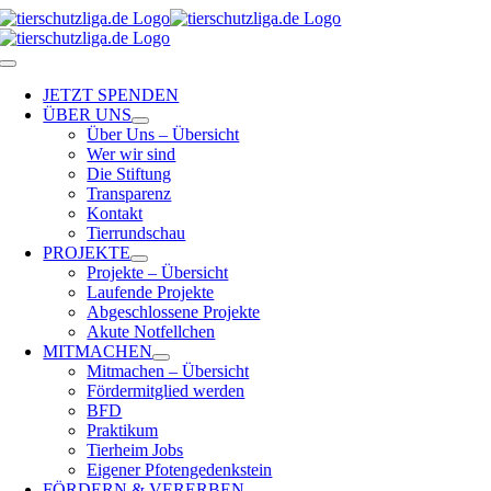
Skip
to
content
Toggle
Navigation
JETZT SPENDEN
ÜBER UNS
Über Uns – Übersicht
Wer wir sind
Die Stiftung
Transparenz
Kontakt
Tierrundschau
PROJEKTE
Projekte – Übersicht
Laufende Projekte
Abgeschlossene Projekte
Akute Notfellchen
MITMACHEN
Mitmachen – Übersicht
Fördermitglied werden
BFD
Praktikum
Tierheim Jobs
Eigener Pfotengedenkstein
FÖRDERN & VERERBEN