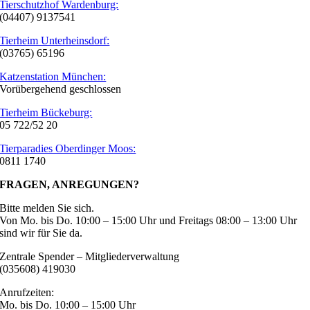
Tierschutzhof Wardenburg:
(04407) 9137541
Tierheim Unterheinsdorf:
(03765) 65196
Katzenstation München:
Vorübergehend geschlossen
Tierheim Bückeburg:
05 722/52 20
Tierparadies Oberdinger Moos:
0811 1740
FRAGEN, ANREGUNGEN?
Bitte melden Sie sich.
Von Mo. bis Do. 10:00 – 15:00 Uhr und Freitags 08:00 – 13:00 Uhr
sind wir für Sie da.
Zentrale Spender – Mitgliederverwaltung
(035608) 419030
Anrufzeiten:
Mo. bis Do. 10:00 – 15:00 Uhr