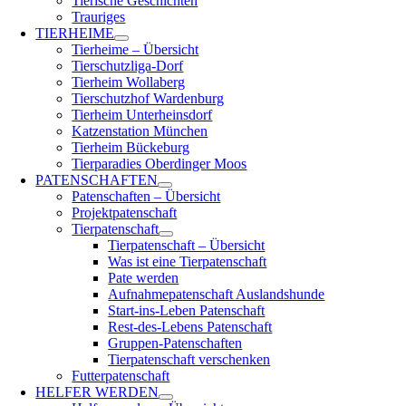
Tierische Geschichten
Trauriges
TIERHEIME
Tierheime – Übersicht
Tierschutzliga-Dorf
Tierheim Wollaberg
Tierschutzhof Wardenburg
Tierheim Unterheinsdorf
Katzenstation München
Tierheim Bückeburg
Tierparadies Oberdinger Moos
PATENSCHAFTEN
Patenschaften – Übersicht
Projektpatenschaft
Tierpatenschaft
Tierpatenschaft – Übersicht
Was ist eine Tierpatenschaft
Pate werden
Aufnahmepatenschaft Auslandshunde
Start-ins-Leben Patenschaft
Rest-des-Lebens Patenschaft
Gruppen-Patenschaften
Tierpatenschaft verschenken
Futterpatenschaft
HELFER WERDEN