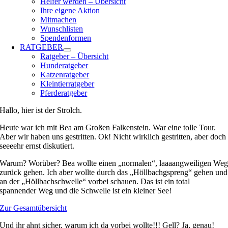
Helfer werden – Übersicht
Ihre eigene Aktion
Mitmachen
Wunschlisten
Spendenformen
RATGEBER
Ratgeber – Übersicht
Hunderatgeber
Katzenratgeber
Kleintierratgeber
Pferderatgeber
Hallo, hier ist der Strolch.
Heute war ich mit Bea am Großen Falkenstein. War eine tolle Tour.
Aber wir haben uns gestritten. Ok! Nicht wirklich gestritten, aber doch
seeeehr ernst diskutiert.
Warum? Worüber? Bea wollte einen „normalen“, laaaangweiligen We
zurück gehen. Ich aber wollte durch das „Höllbachgspreng“ gehen und
an der „Höllbachschwelle“ vorbei schauen. Das ist ein total
spannender Weg und die Schwelle ist ein kleiner See!
Zur Gesamtübersicht
Und ihr ahnt sicher, warum ich da vorbei wollte!!! Gell? Ja, genau!