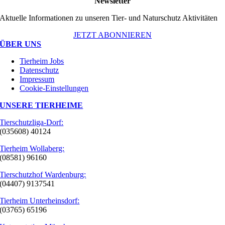
Newsletter
Aktuelle Informationen zu unseren Tier- und Naturschutz Aktivitäten
JETZT ABONNIEREN
ÜBER UNS
Tierheim Jobs
Datenschutz
Impressum
Cookie-Einstellungen
UNSERE TIERHEIME
Tierschutzliga-Dorf:
(035608) 40124
Tierheim Wollaberg:
(08581) 96160
Tierschutzhof Wardenburg:
(04407) 9137541
Tierheim Unterheinsdorf:
(03765) 65196