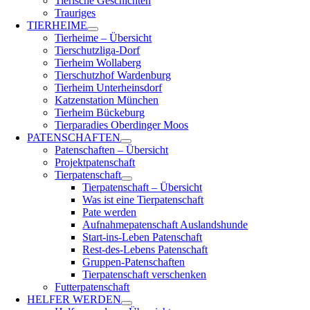
Tierische Geschichten
Trauriges
TIERHEIME
Tierheime – Übersicht
Tierschutzliga-Dorf
Tierheim Wollaberg
Tierschutzhof Wardenburg
Tierheim Unterheinsdorf
Katzenstation München
Tierheim Bückeburg
Tierparadies Oberdinger Moos
PATENSCHAFTEN
Patenschaften – Übersicht
Projektpatenschaft
Tierpatenschaft
Tierpatenschaft – Übersicht
Was ist eine Tierpatenschaft
Pate werden
Aufnahmepatenschaft Auslandshunde
Start-ins-Leben Patenschaft
Rest-des-Lebens Patenschaft
Gruppen-Patenschaften
Tierpatenschaft verschenken
Futterpatenschaft
HELFER WERDEN