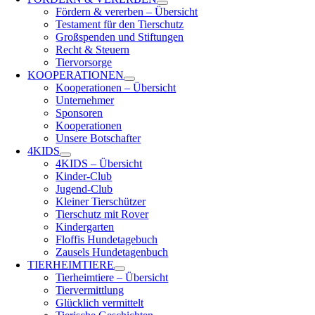
Fördern & vererben – Übersicht
Testament für den Tierschutz
Großspenden und Stiftungen
Recht & Steuern
Tiervorsorge
KOOPERATIONEN
Kooperationen – Übersicht
Unternehmer
Sponsoren
Kooperationen
Unsere Botschafter
4KIDS
4KIDS – Übersicht
Kinder-Club
Jugend-Club
Kleiner Tierschützer
Tierschutz mit Rover
Kindergarten
Floffis Hundetagebuch
Zausels Hundetagenbuch
TIERHEIMTIERE
Tierheimtiere – Übersicht
Tiervermittlung
Glücklich vermittelt