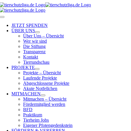
Skip
to
content
Toggle
Navigation
JETZT SPENDEN
ÜBER UNS
Über Uns – Übersicht
Wer wir sind
Die Stiftung
Transparenz
Kontakt
Tierrundschau
PROJEKTE
Projekte – Übersicht
Laufende Projekte
Abgeschlossene Projekte
Akute Notfellchen
MITMACHEN
Mitmachen – Übersicht
Fördermitglied werden
BFD
Praktikum
Tierheim Jobs
Eigener Pfotengedenkstein
FÖRDERN & VERERBEN