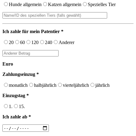
Hunde allgemein
Katzen allgemein
Spezielles Tier
Ich zahle für mein Patentier *
20
60
120
240
Anderer
Euro
Zahlungseinzug *
monatlich
halbjährlich
vierteljährlich
jährlich
Einzugstag *
1.
15.
Ich zahle ab *