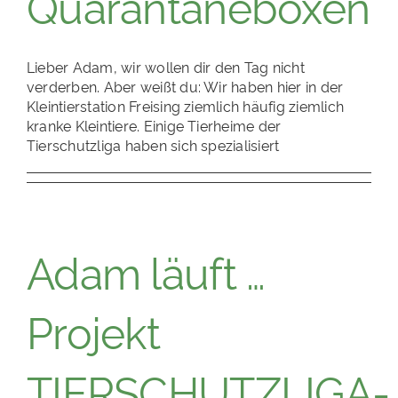
Quarantäneboxen
PATENSCHAFTEN
HELFER WERDEN
Lieber Adam, wir wollen dir den Tag nicht
verderben. Aber weißt du: Wir haben hier in der
RATGEBER
Kleintierstation Freising ziemlich häufig ziemlich
kranke Kleintiere. Einige Tierheime der
Tierschutzliga haben sich spezialisiert
Adam läuft …
Projekt
TIERSCHUTZLIGA-