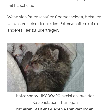
mit Flasche auf.
PATENSCHAFTEN
Wenn sich Patenschaften überschneiden, behalten
HELFER WERDEN
wir uns vor, eine der beiden Patenschaften auf ein
RATGEBER
anderes Tier zu übertragen.
Katzenbaby HK090/20, weiblich, aus der
Katzenstation Thüringen
hat einen Start-ins-Leben Paten gefunden.