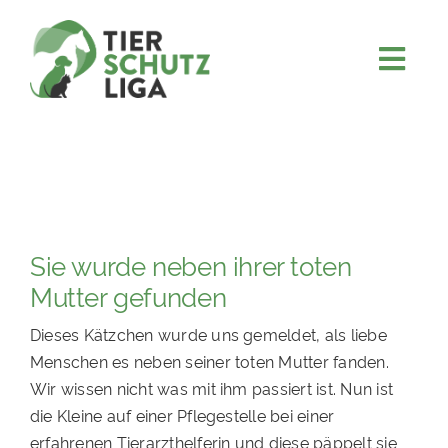
Skip
to
content
Togg
JETZT SPENDEN
Navi
ÜBER UNS
PROJEKTE
MITMACHEN
Sie wurde neben ihrer toten
FÖRDERN & VERERBEN
Mutter gefunden
KOOPERATIONEN
Dieses Kätzchen wurde uns gemeldet, als liebe
4KIDS
Menschen es neben seiner toten Mutter fanden.
Wir wissen nicht was mit ihm passiert ist. Nun ist
TIERHEIMTIERE
die Kleine auf einer Pflegestelle bei einer
TIERHEIME
erfahrenen Tierarzthelferin und diese päppelt sie