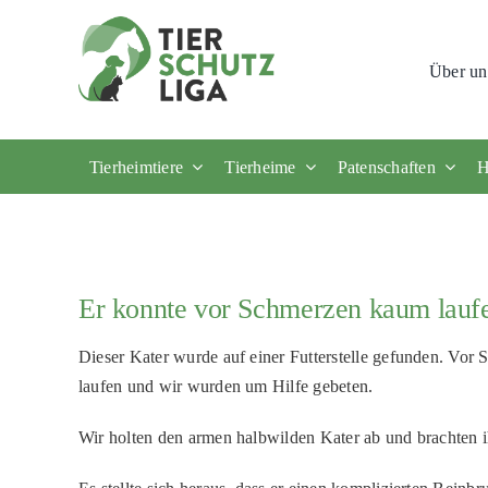
Skip
to
Über un
content
Tierheimtiere
Tierheime
Patenschaften
H
Er konnte vor Schmerzen kaum lauf
Dieser Kater wurde auf einer Futterstelle gefunden. Vor 
laufen und wir wurden um Hilfe gebeten.
Wir holten den armen halbwilden Kater ab und brachten i