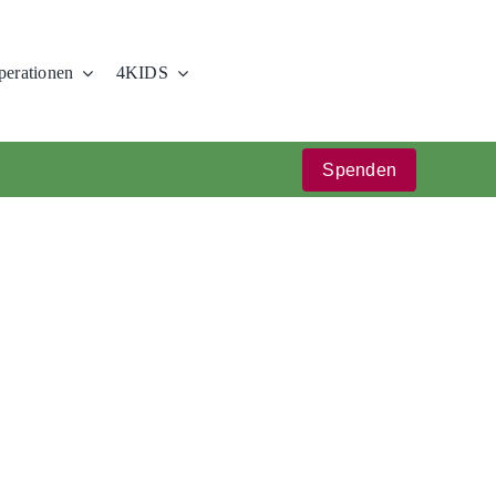
erationen
4KIDS
Spenden