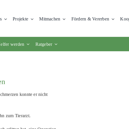
s
Projekte
Mitmachen
Fördern & Vererben
Koop
elfer werden
Ratgeber
en
Schmerzen konnte er nicht
hn zum Tierarzt.