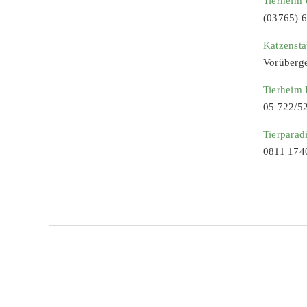
Tierheim 
(03765) 
Katzenst
Vorüberg
Tierheim
05 722/5
Tierparad
0811 174