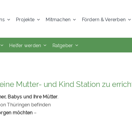
ns
Projekte
Mitmachen
Fördern & Vererben
Helfer werden
Ratgeber
eine Mutter- und Kind Station zu erric
er, Babys und ihre Mütter
.
ion Thüringen befinden
rsorgen möchten
–