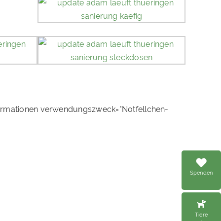
ormationen verwendungszweck="Notfellchen-
Spenden
Tiere