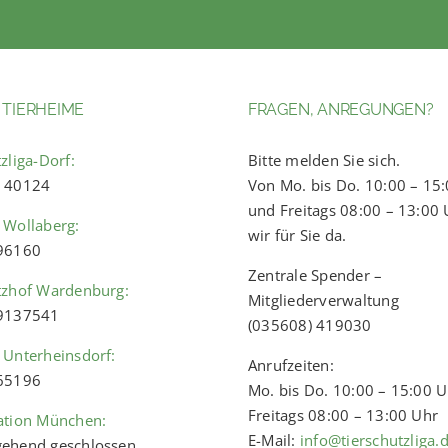
 TIERHEIME
FRAGEN, ANREGUNGEN?
zliga-Dorf:
Bitte melden Sie sich.
) 40124
Von Mo. bis Do. 10:00 – 15
und Freitags 08:00 – 13:00 
 Wollaberg:
wir für Sie da.
 96160
Zentrale Spender –
tzhof Wardenburg:
Mitgliederverwaltung
 9137541
(035608) 419030
 Unterheinsdorf:
Anrufzeiten:
 65196
Mo. bis Do. 10:00 – 15:00 
Freitags 08:00 – 13:00 Uhr
ation München:
E-Mail:
info@tierschutzliga.
ehend geschlossen