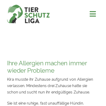
Skip
to
content
Togg
JETZT SPENDEN
Navi
ÜBER UNS
PROJEKTE
MITMACHEN
Ihre Allergien machen immer
FÖRDERN & VERERBEN
wieder Probleme
KOOPERATIONEN
Kira musste ihr Zuhause aufgrund von Allergien
4KIDS
verlassen. Mindestens drei Zuhause hatte sie
schon und sucht nun ihr endgültiges Zuhause.
TIERHEIMTIERE
TIERHEIME
Sie ist eine ruhige, fast unauffällige Hündin.