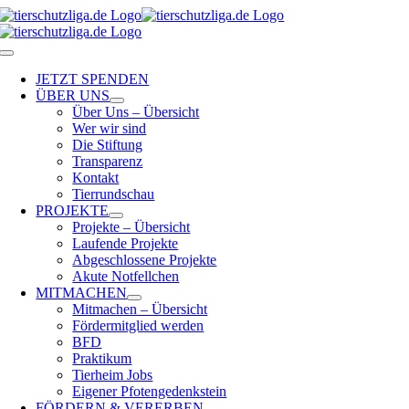
Skip
to
content
Toggle
Navigation
JETZT SPENDEN
ÜBER UNS
Über Uns – Übersicht
Wer wir sind
Die Stiftung
Transparenz
Kontakt
Tierrundschau
PROJEKTE
Projekte – Übersicht
Laufende Projekte
Abgeschlossene Projekte
Akute Notfellchen
MITMACHEN
Mitmachen – Übersicht
Fördermitglied werden
BFD
Praktikum
Tierheim Jobs
Eigener Pfotengedenkstein
FÖRDERN & VERERBEN