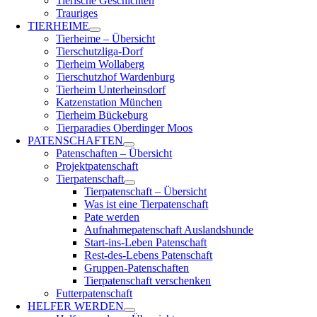
Tierische Geschichten
Trauriges
TIERHEIME
Tierheime – Übersicht
Tierschutzliga-Dorf
Tierheim Wollaberg
Tierschutzhof Wardenburg
Tierheim Unterheinsdorf
Katzenstation München
Tierheim Bückeburg
Tierparadies Oberdinger Moos
PATENSCHAFTEN
Patenschaften – Übersicht
Projektpatenschaft
Tierpatenschaft
Tierpatenschaft – Übersicht
Was ist eine Tierpatenschaft
Pate werden
Aufnahmepatenschaft Auslandshunde
Start-ins-Leben Patenschaft
Rest-des-Lebens Patenschaft
Gruppen-Patenschaften
Tierpatenschaft verschenken
Futterpatenschaft
HELFER WERDEN