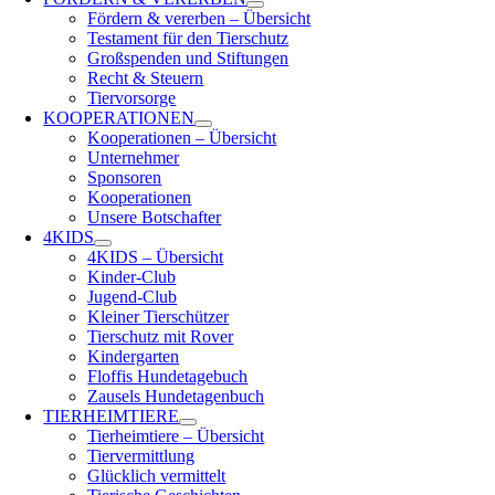
Fördern & vererben – Übersicht
Testament für den Tierschutz
Großspenden und Stiftungen
Recht & Steuern
Tiervorsorge
KOOPERATIONEN
Kooperationen – Übersicht
Unternehmer
Sponsoren
Kooperationen
Unsere Botschafter
4KIDS
4KIDS – Übersicht
Kinder-Club
Jugend-Club
Kleiner Tierschützer
Tierschutz mit Rover
Kindergarten
Floffis Hundetagebuch
Zausels Hundetagenbuch
TIERHEIMTIERE
Tierheimtiere – Übersicht
Tiervermittlung
Glücklich vermittelt