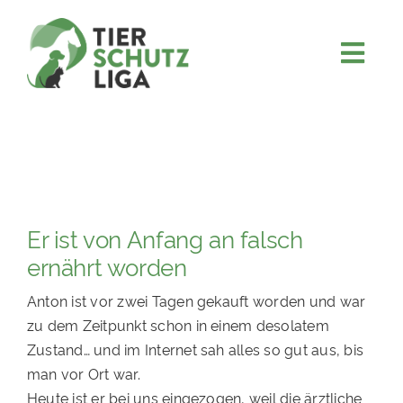
Skip
to
content
Togg
JETZT SPENDEN
Navi
ÜBER UNS
PROJEKTE
MITMACHEN
Er ist von Anfang an falsch
FÖRDERN & VERERBEN
ernährt worden
KOOPERATIONEN
Anton ist vor zwei Tagen gekauft worden und war
4KIDS
zu dem Zeitpunkt schon in einem desolatem
Zustand… und im Internet sah alles so gut aus, bis
TIERHEIMTIERE
man vor Ort war.
TIERHEIME
Heute ist er bei uns eingezogen, weil die ärztliche