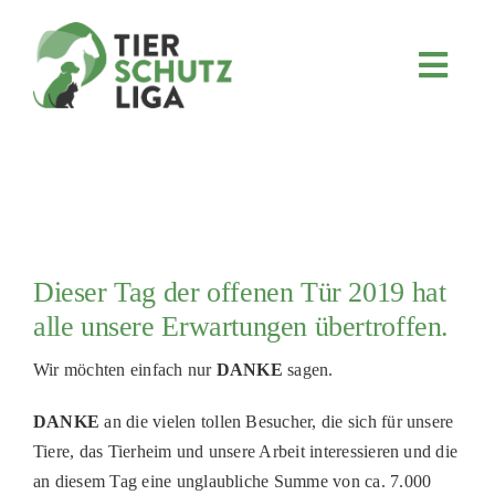
Skip
to
content
Toggl
Navig
JETZT SPENDEN
ÜBER UNS
PROJEKTE
MITMACHEN
Dieser Tag der offenen Tür 2019 hat
FÖRDERN & VERERBEN
alle unsere Erwartungen übertroffen.
KOOPERATIONEN
Wir möchten einfach nur
DANKE
sagen.
4KIDS
DANKE
an die vielen tollen Besucher, die sich für unsere
TIERHEIMTIERE
Tiere, das Tierheim und unsere Arbeit interessieren und die
TIERHEIME
an diesem Tag eine unglaubliche Summe von ca. 7.000