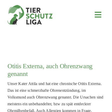
Skip
to
content
Toggl
Navig
JETZT SPENDEN
ÜBER UNS
PROJEKTE
MITMACHEN
Otitis Externa, auch Ohrenzwang
FÖRDERN & VERERBEN
genannt
KOOPERATIONEN
Unser Kater Attila und hat eine chronische Otitis Externa.
4KIDS
Das ist eine schmerzhafte Ohrenentzündung, im
Volksmund auch Ohrenzwang genannt. Die Ursachen sind
TIERHEIMTIERE
meistens ein unbehandelter, bzw zu spät entdeckter
TIERHEIME
Ohrmilbenbefall. Auch Allergien kommen in Frage.