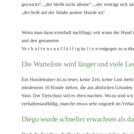
gezwickt“, „der bleibt nicht alleine“, „der verträgt sich 
„der bellt auf der Straße andere Hunde an“
Wenn man dann ernsthaft nachfragt, seit wann der Hund
und den genannten
Ve r h a l t e n s a u f f ä l l i g ke i t e n entgegen zu wir
Die Warteliste wird länger und viele L
Ein Hundetrainer ist zu teuer, keine Zeit, keine Lust me
mindestens 10 Hunde stehen, die aus ähnlichen Gründen z
Sinn. Der Tierschutz soll es eben machen. Wozu sind wir 
verhaltensauffällig, manche etwas sehr originell im Verh
Diego wurde schneller erwachsen als d