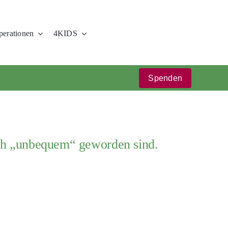
erationen
4KIDS
Spenden
ach „unbequem“ geworden sind.