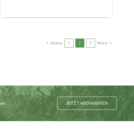
Zurück
1
2
3
Weiter
ten
JETZT ABONNIEREN