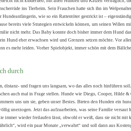
lleicht nicht kinderlieb, mit allen Hunden und Katzen verträglich,
cherrüde ins Tierheim. Sein Frauchen hatte sich ihn im Welpenalter a
er Hundeanfängerin, wie so ein Rattentöter gestrickt ist – eigenstän
uhause bereits viele Strategien entwickeln können, um seinen Willen 
amilie nicht mehr. Das Baby konnte doch bisher immer dem Hund da
so ein Hund eher erwachsen wird und Grenzen setzen möchte. Vor al
kann es mehr leiden. Vorher Spielobjekt, immer schön mit dem Bällc
ich durch
en, distanz- und fragen uns langsam, wo das alles noch hinführen so
nschen auch mal in Frage stellen. Hunde wie Diego, Cooper, Hilde & 
ümmern uns um sie, geben unser Bestes. Bieten den Hunden ein hunde
ig unerzogen. Jetzt das aufzuarbeiten, was seine Familie versaut hat
sie immer wieder freilaufen lässt, obwohl er weiß, dass sie nicht mi
rlich“, wird ein paar Monate „verwahrt“ und soll dann aus Kostengr