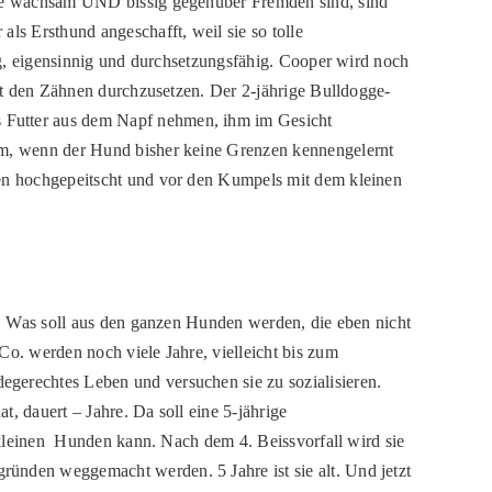
 die wachsam UND bissig gegenüber Fremden sind, sind
ls Ersthund angeschafft, weil sie so tolle
dig, eigensinnig und durchsetzungsfähig. Cooper wird noch
mit den Zähnen durchzusetzen. Der 2-jährige Bulldogge-
s Futter aus dem Napf nehmen, ihm im Gesicht
lem, wenn der Hund bisher keine Grenzen kennengelernt
hen hochgepeitscht und vor den Kumpels mit dem kleinen
ll. Was soll aus den ganzen Hunden werden, die eben nicht
Co. werden noch viele Jahre, vielleicht bis zum
gerechtes Leben und versuchen sie zu sozialisieren.
, dauert – Jahre. Da soll eine 5-jährige
t kleinen Hunden kann. Nach dem 4. Beissvorfall wird sie
ünden weggemacht werden. 5 Jahre ist sie alt. Und jetzt