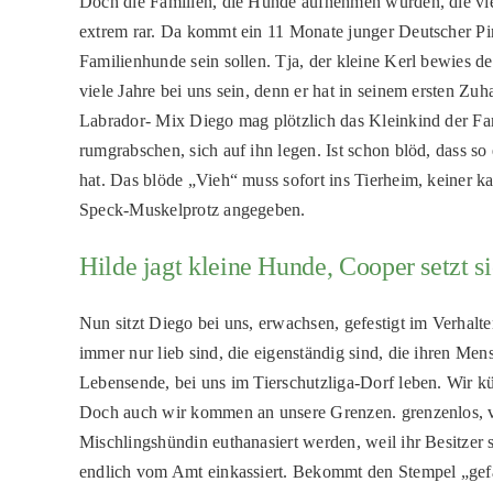
Doch die Familien, die Hunde aufnehmen würden, die vie
extrem rar. Da kommt ein 11 Monate junger Deutscher Pins
Familienhunde sein sollen. Tja, der kleine Kerl bewies d
viele Jahre bei uns sein, denn er hat in seinem ersten Z
Labrador- Mix Diego mag plötzlich das Kleinkind der F
rumgrabschen, sich auf ihn legen. Ist schon blöd, dass 
hat. Das blöde „Vieh“ muss sofort ins Tierheim, keiner 
Speck-Muskelprotz angegeben.
Hilde jagt kleine Hunde, Cooper setzt s
Nun sitzt Diego bei uns, erwachsen, gefestigt im Verhalt
immer nur lieb sind, die eigenständig sind, die ihren Me
Lebensende, bei uns im Tierschutzliga-Dorf leben. Wir k
Doch auch wir kommen an unsere Grenzen. grenzenlos, völl
Mischlingshündin euthanasiert werden, weil ihr Besitzer 
endlich vom Amt einkassiert. Bekommt den Stempel „gefäh