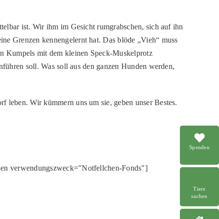
elbar ist. Wir ihm im Gesicht rumgrabschen, sich auf ihn
eine Grenzen kennengelernt hat. Das blöde „Vieh“ muss
 den Kumpels mit dem kleinen Speck-Muskelprotz
hinführen soll. Was soll aus den ganzen Hunden werden,
orf leben. Wir kümmern uns um sie, geben unser Bestes.
.
Spenden
onen verwendungszweck="Notfellchen-Fonds"]
Tiere
suchen