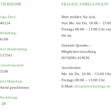
 TIERHEIME
FRAGEN, ANREGUNGEN?
zliga-Dorf:
Bitte melden Sie sich.
 40124
Von Mo. bis Do. 10:00 – 15:0
Freitags 08:00 – 13:00 Uhr sin
Wollaberg:
Sie da.
96160
Zentrale Spender –
zhof Wardenburg:
Mitgliederverwaltung
9137541
(035608) 419030
Unterheinsdorf:
Anrufzeiten:
65196
Mo. bis Do. 10:00 – 15:00 Uh
Freitags 08:00 – 13:00 Uhr
ation München:
E-Mail:
info@tierschutzliga.de
ehend geschlossen
 Bückeburg:
2 20