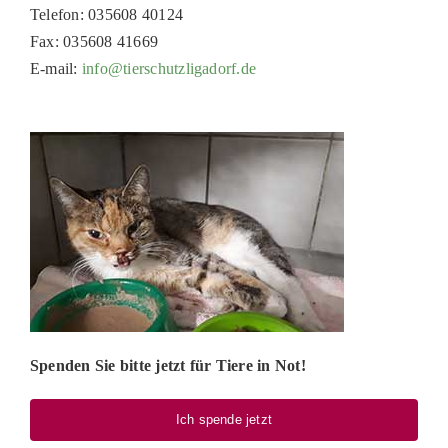
Telefon: 035608 40124
PATENSCHAFTEN
Fax: 035608 41669
HELFER WERDEN
E-mail:
info@tierschutzligadorf.de
RATGEBER
Spenden Sie bitte jetzt für Tiere in Not!
Ich spende jetzt