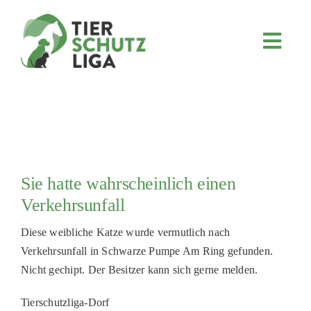
Skip
to
content
Toggl
Navig
JETZT SPENDEN
ÜBER UNS
PROJEKTE
MITMACHEN
Sie hatte wahrscheinlich einen
FÖRDERN & VERERBEN
Verkehrsunfall
KOOPERATIONEN
Diese weibliche Katze wurde vermutlich nach
4KIDS
Verkehrsunfall in Schwarze Pumpe Am Ring gefunden.
Nicht gechipt. Der Besitzer kann sich gerne melden.
TIERHEIMTIERE
TIERHEIME
Tierschutzliga-Dorf