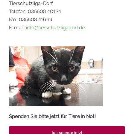
Tierschutzliga-Dorf
PATENSCHAFTEN
Telefon: 035608 40124
Fax: 035608 41669
HELFER WERDEN
E-mail:
info@tierschutzligadorf.de
RATGEBER
Spenden Sie bitte jetzt für Tiere in Not!
Ich spende jetzt