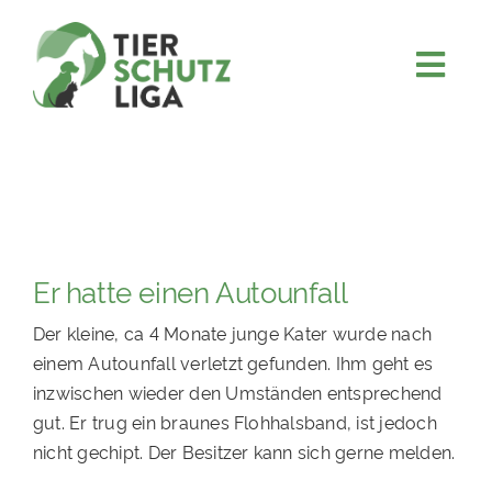
Skip
to
content
Togg
JETZT SPENDEN
Navi
ÜBER UNS
PROJEKTE
MITMACHEN
Er hatte einen Autounfall
FÖRDERN & VERERBEN
Der kleine, ca 4 Monate junge Kater wurde nach
KOOPERATIONEN
einem Autounfall verletzt gefunden. Ihm geht es
4KIDS
inzwischen wieder den Umständen entsprechend
gut. Er trug ein braunes Flohhalsband, ist jedoch
TIERHEIMTIERE
nicht gechipt. Der Besitzer kann sich gerne melden.
TIERHEIME