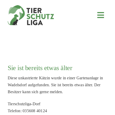
Skip
to
content
Toggl
Navig
JETZT SPENDEN
ÜBER UNS
PROJEKTE
MITMACHEN
Sie ist bereits etwas älter
FÖRDERN & VERERBEN
Diese unkastrierte Kätzin wurde in einer Gartenanlage in
KOOPERATIONEN
Wadelsdorf aufgefunden. Sie ist bereits etwas älter. Der
4KIDS
Besitzer kann sich gerne melden.
TIERHEIMTIERE
Tierschutzliga-Dorf
Telefon: 035608 40124
TIERHEIME