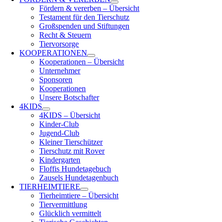
Fördern & vererben – Übersicht
Testament für den Tierschutz
Großspenden und Stiftungen
Recht & Steuern
Tiervorsorge
KOOPERATIONEN
Kooperationen – Übersicht
Unternehmer
Sponsoren
Kooperationen
Unsere Botschafter
4KIDS
4KIDS – Übersicht
Kinder-Club
Jugend-Club
Kleiner Tierschützer
Tierschutz mit Rover
Kindergarten
Floffis Hundetagebuch
Zausels Hundetagenbuch
TIERHEIMTIERE
Tierheimtiere – Übersicht
Tiervermittlung
Glücklich vermittelt