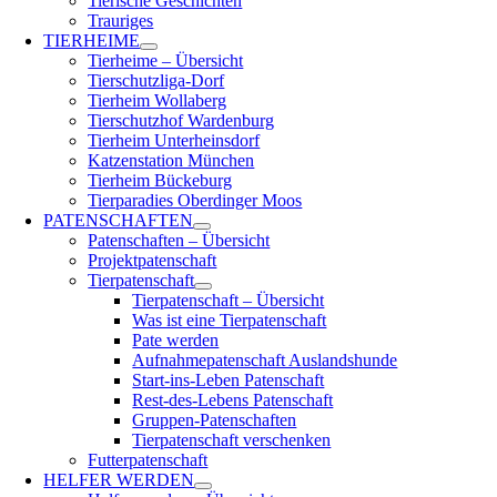
Tierische Geschichten
Trauriges
TIERHEIME
Tierheime – Übersicht
Tierschutzliga-Dorf
Tierheim Wollaberg
Tierschutzhof Wardenburg
Tierheim Unterheinsdorf
Katzenstation München
Tierheim Bückeburg
Tierparadies Oberdinger Moos
PATENSCHAFTEN
Patenschaften – Übersicht
Projektpatenschaft
Tierpatenschaft
Tierpatenschaft – Übersicht
Was ist eine Tierpatenschaft
Pate werden
Aufnahmepatenschaft Auslandshunde
Start-ins-Leben Patenschaft
Rest-des-Lebens Patenschaft
Gruppen-Patenschaften
Tierpatenschaft verschenken
Futterpatenschaft
HELFER WERDEN