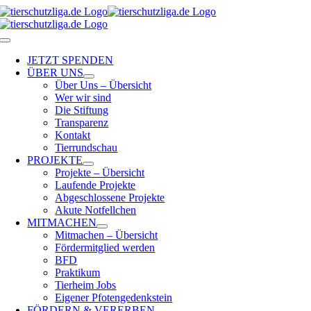
Skip
to
content
Toggle
Navigation
JETZT SPENDEN
ÜBER UNS
Über Uns – Übersicht
Wer wir sind
Die Stiftung
Transparenz
Kontakt
Tierrundschau
PROJEKTE
Projekte – Übersicht
Laufende Projekte
Abgeschlossene Projekte
Akute Notfellchen
MITMACHEN
Mitmachen – Übersicht
Fördermitglied werden
BFD
Praktikum
Tierheim Jobs
Eigener Pfotengedenkstein
FÖRDERN & VERERBEN