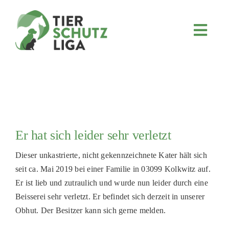
Skip
to
content
Toggl
Navig
JETZT SPENDEN
ÜBER UNS
PROJEKTE
MITMACHEN
Er hat sich leider sehr verletzt
FÖRDERN & VERERBEN
Dieser unkastrierte, nicht gekennzeichnete Kater hält sich
KOOPERATIONEN
seit ca. Mai 2019 bei einer Familie in 03099 Kolkwitz auf.
4KIDS
Er ist lieb und zutraulich und wurde nun leider durch eine
Beisserei sehr verletzt. Er befindet sich derzeit in unserer
TIERHEIMTIERE
Obhut. Der Besitzer kann sich gerne melden.
TIERHEIME