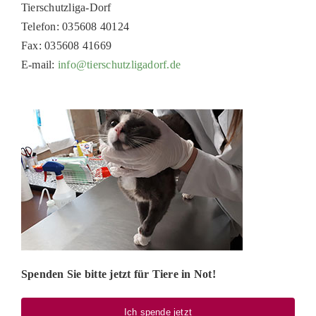
Tierschutzliga-Dorf
PATENSCHAFTEN
Telefon: 035608 40124
Fax: 035608 41669
HELFER WERDEN
E-mail:
info@tierschutzligadorf.de
RATGEBER
Spenden Sie bitte jetzt für Tiere in Not!
Ich spende jetzt