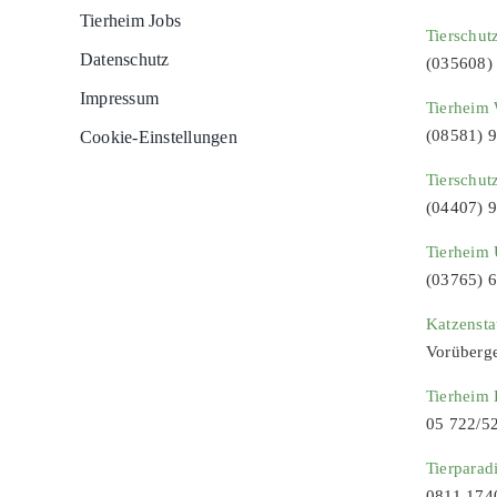
Tierheim Jobs
Tierschut
Datenschutz
(035608)
Impressum
Tierheim 
(08581) 
Cookie-Einstellungen
Tierschut
(04407) 
Tierheim 
(03765) 
Katzenst
Vorüberg
Tierheim
05 722/5
Tierparad
0811 174