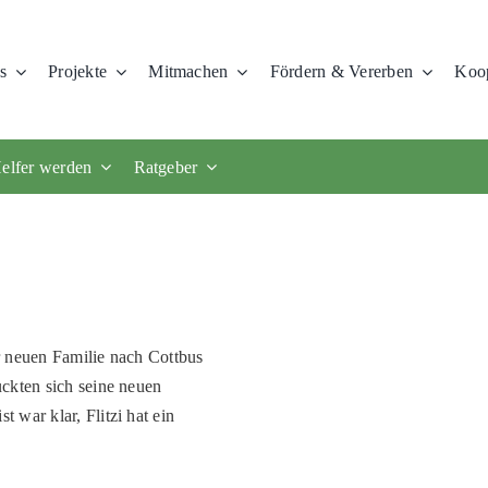
s
Projekte
Mitmachen
Fördern & Vererben
Koop
elfer werden
Ratgeber
er neuen Familie nach Cottbus
ckten sich seine neuen
war klar, Flitzi hat ein