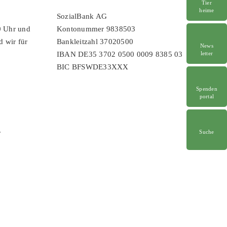
Tier
heime
SozialBank AG
0 Uhr und
Kontonummer 9838503
d wir für
Bankleitzahl 37020500
News
letter
IBAN DE35 3702 0500 0009 8385 03
BIC BFSWDE33XXX
Spenden
portal
Suche
r