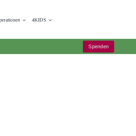
erationen
4KIDS
Spenden