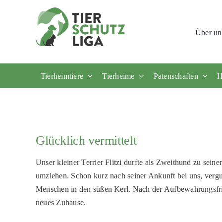
Skip
to
Über un
content
Tierheimtiere
Tierheime
Patenschaften
H
Glücklich vermittelt
Unser kleiner Terrier Flitzi durfte als Zweithund zu sein
umziehen. Schon kurz nach seiner Ankunft bei uns, vergu
Menschen in den süßen Kerl. Nach der Aufbewahrungsfrist 
neues Zuhause.