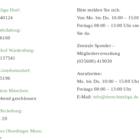
zliga-Dorf:
Bitte melden Sie sich.
 40124
Von Mo. bis Do. 10:00 – 15:0
Freitags 08:00 – 13:00 Uhr sin
Wollaberg:
Sie da.
96160
Zentrale Spender –
zhof Wardenburg:
Mitgliederverwaltung
9137541
(035608) 419030
Unterheinsdorf:
Anrufzeiten:
65196
Mo. bis Do. 10:00 – 15:00 Uh
Freitags 08:00 – 13:00 Uhr
ation München:
E-Mail:
info@tierschutzliga.de
ehend geschlossen
 Bückeburg:
2 20
ies Oberdinger Moos:
0