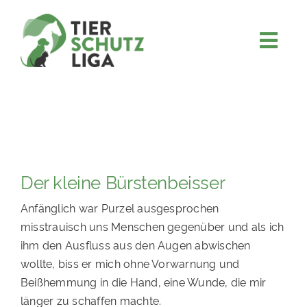
Skip
to
content
Togg
JETZT SPENDEN
Navi
ÜBER UNS
PROJEKTE
MITMACHEN
Der kleine Bürstenbeisser
FÖRDERN & VERERBEN
Anfänglich war Purzel ausgesprochen
KOOPERATIONEN
misstrauisch uns Menschen gegenüber und als ich
4KIDS
ihm den Ausfluss aus den Augen abwischen
wollte, biss er mich ohne Vorwarnung und
TIERHEIMTIERE
Beißhemmung in die Hand, eine Wunde, die mir
TIERHEIME
länger zu schaffen machte.