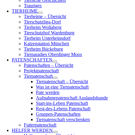
Tierische Geschichten
Trauriges
TIERHEIME
Tierheime – Übersicht
Tierschutzliga-Dorf
Tierheim Wollaberg
Tierschutzhof Wardenburg
Tierheim Unterheinsdorf
Katzenstation München
Tierheim Bückeburg
Tierparadies Oberdinger Moos
PATENSCHAFTEN
Patenschaften – Übersicht
Projektpatenschaft
Tierpatenschaft
Tierpatenschaft – Übersicht
Was ist eine Tierpatenschaft
Pate werden
Aufnahmepatenschaft Auslandshunde
Start-ins-Leben Patenschaft
Rest-des-Lebens Patenschaft
Gruppen-Patenschaften
Tierpatenschaft verschenken
Futterpatenschaft
HELFER WERDEN