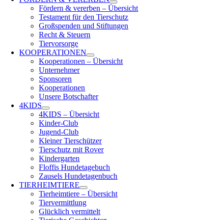
Fördern & vererben – Übersicht
Testament für den Tierschutz
Großspenden und Stiftungen
Recht & Steuern
Tiervorsorge
KOOPERATIONEN
Kooperationen – Übersicht
Unternehmer
Sponsoren
Kooperationen
Unsere Botschafter
4KIDS
4KIDS – Übersicht
Kinder-Club
Jugend-Club
Kleiner Tierschützer
Tierschutz mit Rover
Kindergarten
Floffis Hundetagebuch
Zausels Hundetagenbuch
TIERHEIMTIERE
Tierheimtiere – Übersicht
Tiervermittlung
Glücklich vermittelt