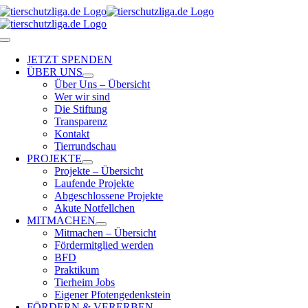
Skip
to
content
Toggle
Navigation
JETZT SPENDEN
ÜBER UNS
Über Uns – Übersicht
Wer wir sind
Die Stiftung
Transparenz
Kontakt
Tierrundschau
PROJEKTE
Projekte – Übersicht
Laufende Projekte
Abgeschlossene Projekte
Akute Notfellchen
MITMACHEN
Mitmachen – Übersicht
Fördermitglied werden
BFD
Praktikum
Tierheim Jobs
Eigener Pfotengedenkstein
FÖRDERN & VERERBEN