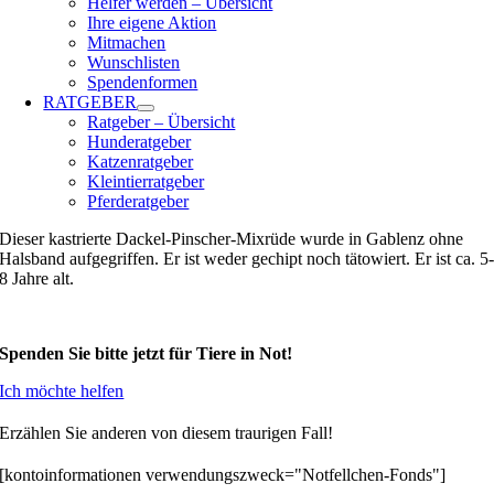
Helfer werden – Übersicht
Ihre eigene Aktion
Mitmachen
Wunschlisten
Spendenformen
RATGEBER
Ratgeber – Übersicht
Hunderatgeber
Katzenratgeber
Kleintierratgeber
Pferderatgeber
Dieser kastrierte Dackel-Pinscher-Mixrüde wurde in Gablenz ohne
Halsband aufgegriffen. Er ist weder gechipt noch tätowiert. Er ist ca. 5
8 Jahre alt.
Spenden Sie bitte jetzt für Tiere in Not!
Ich möchte helfen
Erzählen Sie anderen von diesem traurigen Fall!
[kontoinformationen verwendungszweck="Notfellchen-Fonds"]