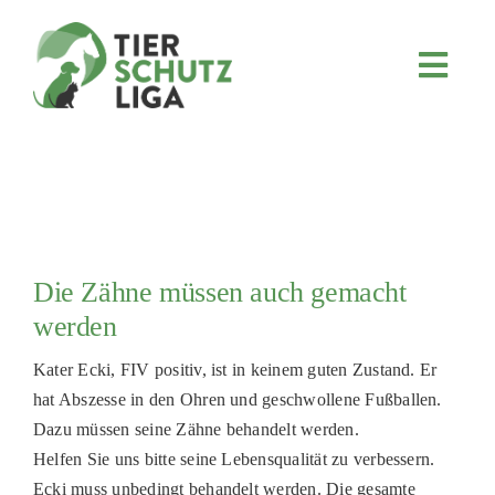
Skip
to
content
Toggl
Navig
JETZT SPENDEN
ÜBER UNS
PROJEKTE
MITMACHEN
Die Zähne müssen auch gemacht
FÖRDERN & VERERBEN
werden
KOOPERATIONEN
Kater Ecki, FIV positiv, ist in keinem guten Zustand. Er
4KIDS
hat Abszesse in den Ohren und geschwollene Fußballen.
Dazu müssen seine Zähne behandelt werden.
TIERHEIMTIERE
Helfen Sie uns bitte seine Lebensqualität zu verbessern.
TIERHEIME
Ecki muss unbedingt behandelt werden. Die gesamte