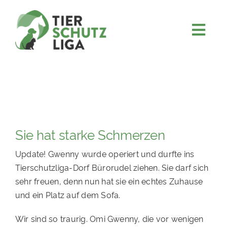
Skip
to
content
Togg
JETZT SPENDEN
Navi
ÜBER UNS
PROJEKTE
MITMACHEN
Sie hat starke Schmerzen
FÖRDERN & VERERBEN
Update! Gwenny wurde operiert und durfte ins
KOOPERATIONEN
Tierschutzliga-Dorf Bürorudel ziehen. Sie darf sich
4KIDS
sehr freuen, denn nun hat sie ein echtes Zuhause
und ein Platz auf dem Sofa.
TIERHEIMTIERE
Wir sind so traurig. Omi Gwenny, die vor wenigen
TIERHEIME