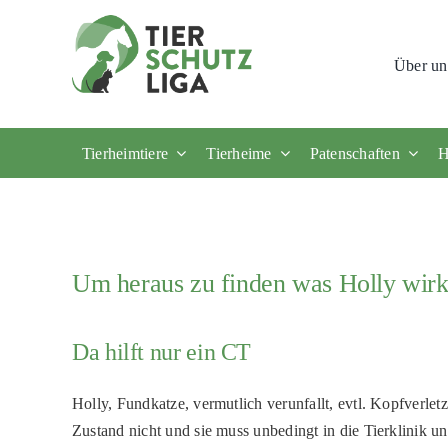
Skip
to
Über un
content
Tierheimtiere
Tierheime
Patenschaften
H
Um heraus zu finden was Holly wirkl
Da hilft nur ein CT
Holly, Fundkatze, vermutlich verunfallt, evtl. Kopfverletz
Zustand nicht und sie muss unbedingt in die Tierklinik 