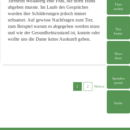
Tierheim Wollaberg eine Frau, die ihren Hund
Tiere
abgeben musste. Im Laufe des Gespräches
suchen
wurden ihre Schilderungen jedoch immer
seltsamer. Auf gewisse Nachfragen zum Tier,
zum Beispiel warum es abgegeben werden muss
Tier
und wie der Gesundheitszustand ist, konnte oder
heime
wollte uns die Dame keine Auskunft geben.
News
letter
Spenden
portal
1
2
Weiter
Suche