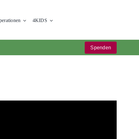
erationen
4KIDS
Spenden