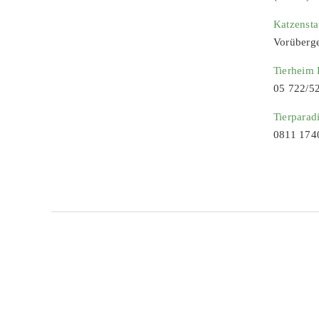
Katzenst
Vorüberg
Tierheim
05 722/5
Tierparad
0811 174