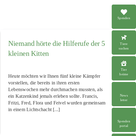
Spenden
Niemand hörte die Hilferufe der 5
Tiere
suchen
kleinen Kitten
Tier
heime
Heute möchten wir Ihnen fünf kleine Kämpfer
vorstellen, die bereits in ihren ersten
Lebenswochen mehr durchmachen mussten, als
ein Katzenkind jemals erleben sollte. Francis,
News
letter
Fritzi, Fred, Flora und Feivel wurden gemeinsam
in einem Lichtschacht [...]
Spenden
portal