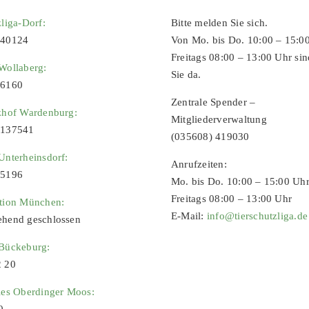
zliga-Dorf:
Bitte melden Sie sich.
 40124
Von Mo. bis Do. 10:00 – 15:0
Freitags 08:00 – 13:00 Uhr sin
Wollaberg:
Sie da.
96160
Zentrale Spender –
zhof Wardenburg:
Mitgliederverwaltung
9137541
(035608) 419030
Unterheinsdorf:
Anrufzeiten:
65196
Mo. bis Do. 10:00 – 15:00 Uh
Freitags 08:00 – 13:00 Uhr
ation München:
E-Mail:
info@tierschutzliga.de
ehend geschlossen
 Bückeburg:
2 20
ies Oberdinger Moos:
0