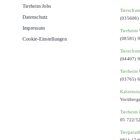
Tierheim Jobs
Tierschut
Datenschutz
(035608)
Impressum
Tierheim 
(08581) 
Cookie-Einstellungen
Tierschut
(04407) 
Tierheim 
(03765) 
Katzenst
Vorüberg
Tierheim
05 722/5
Tierparad
0811 174