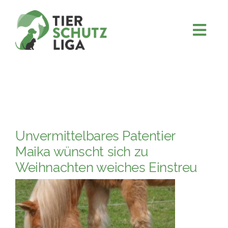
Skip
to
content
Togg
JETZT SPENDEN
Navi
ÜBER UNS
PROJEKTE
MITMACHEN
Unvermittelbares Patentier
FÖRDERN & VERERBEN
Maika wünscht sich zu
KOOPERATIONEN
Weihnachten weiches Einstreu
4KIDS
TIERHEIMTIERE
TIERHEIME