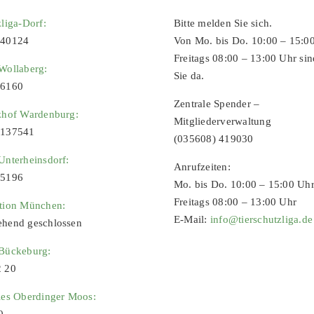
zliga-Dorf:
Bitte melden Sie sich.
 40124
Von Mo. bis Do. 10:00 – 15:0
Freitags 08:00 – 13:00 Uhr sin
Wollaberg:
Sie da.
96160
Zentrale Spender –
zhof Wardenburg:
Mitgliederverwaltung
9137541
(035608) 419030
Unterheinsdorf:
Anrufzeiten:
65196
Mo. bis Do. 10:00 – 15:00 Uh
Freitags 08:00 – 13:00 Uhr
ation München:
E-Mail:
info@tierschutzliga.de
ehend geschlossen
 Bückeburg:
2 20
ies Oberdinger Moos:
0