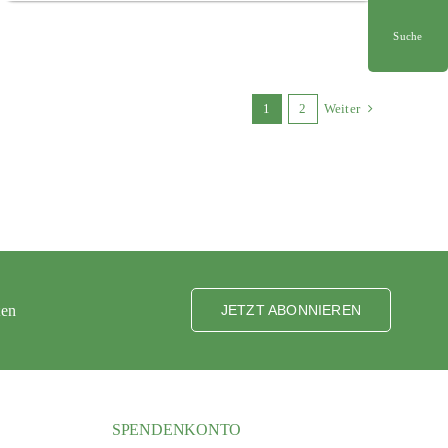
Suche
1
2
Weiter
ten
JETZT ABONNIEREN
SPENDENKONTO