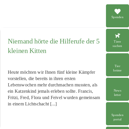
Spenden
Niemand hörte die Hilferufe der 5
Tiere
suchen
kleinen Kitten
Tier
heime
Heute möchten wir Ihnen fünf kleine Kämpfer
vorstellen, die bereits in ihren ersten
Lebenswochen mehr durchmachen mussten, als
ein Katzenkind jemals erleben sollte. Francis,
News
letter
Fritzi, Fred, Flora und Feivel wurden gemeinsam
in einem Lichtschacht [...]
Spenden
portal