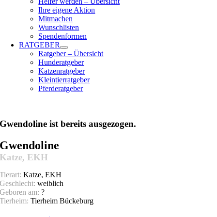
Helfer werden – Übersicht
Ihre eigene Aktion
Mitmachen
Wunschlisten
Spendenformen
RATGEBER
Ratgeber – Übersicht
Hunderatgeber
Katzenratgeber
Kleintierratgeber
Pferderatgeber
Gwendoline ist bereits ausgezogen.
Gwendoline
Katze, EKH
Tierart:
Katze, EKH
Geschlecht:
weiblich
Geboren am:
?
Tierheim:
Tierheim Bückeburg