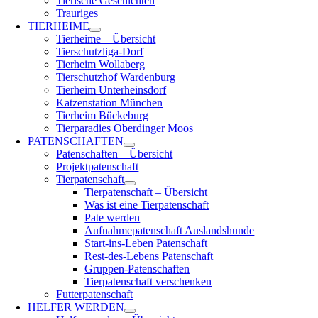
Tierische Geschichten
Trauriges
TIERHEIME
Tierheime – Übersicht
Tierschutzliga-Dorf
Tierheim Wollaberg
Tierschutzhof Wardenburg
Tierheim Unterheinsdorf
Katzenstation München
Tierheim Bückeburg
Tierparadies Oberdinger Moos
PATENSCHAFTEN
Patenschaften – Übersicht
Projektpatenschaft
Tierpatenschaft
Tierpatenschaft – Übersicht
Was ist eine Tierpatenschaft
Pate werden
Aufnahmepatenschaft Auslandshunde
Start-ins-Leben Patenschaft
Rest-des-Lebens Patenschaft
Gruppen-Patenschaften
Tierpatenschaft verschenken
Futterpatenschaft
HELFER WERDEN