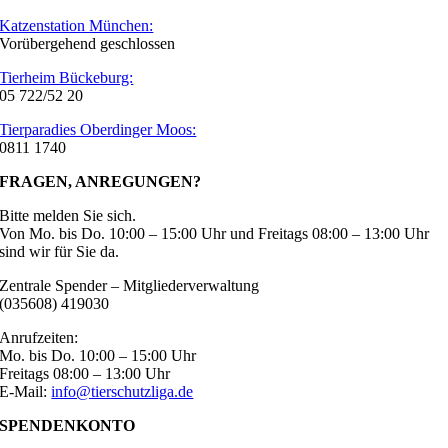
Katzenstation München:
Vorübergehend geschlossen
Tierheim Bückeburg:
05 722/52 20
Tierparadies Oberdinger Moos:
0811 1740
FRAGEN, ANREGUNGEN?
Bitte melden Sie sich.
Von Mo. bis Do. 10:00 – 15:00 Uhr und Freitags 08:00 – 13:00 Uhr
sind wir für Sie da.
Zentrale Spender – Mitgliederverwaltung
(035608) 419030
Anrufzeiten:
Mo. bis Do. 10:00 – 15:00 Uhr
Freitags 08:00 – 13:00 Uhr
E-Mail:
info@tierschutzliga.de
SPENDENKONTO