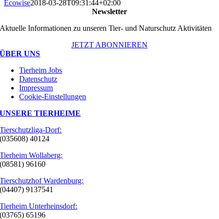
Ecowise
2018-03-28T09:31:44+02:00
Newsletter
Aktuelle Informationen zu unseren Tier- und Naturschutz Aktivitäten
JETZT ABONNIEREN
ÜBER UNS
Tierheim Jobs
Datenschutz
Impressum
Cookie-Einstellungen
UNSERE TIERHEIME
Tierschutzliga-Dorf:
(035608) 40124
Tierheim Wollaberg:
(08581) 96160
Tierschutzhof Wardenburg:
(04407) 9137541
Tierheim Unterheinsdorf:
(03765) 65196