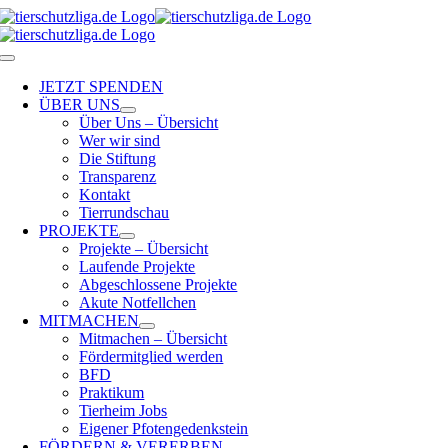
Skip
to
content
Toggle
Navigation
JETZT SPENDEN
ÜBER UNS
Über Uns – Übersicht
Wer wir sind
Die Stiftung
Transparenz
Kontakt
Tierrundschau
PROJEKTE
Projekte – Übersicht
Laufende Projekte
Abgeschlossene Projekte
Akute Notfellchen
MITMACHEN
Mitmachen – Übersicht
Fördermitglied werden
BFD
Praktikum
Tierheim Jobs
Eigener Pfotengedenkstein
FÖRDERN & VERERBEN