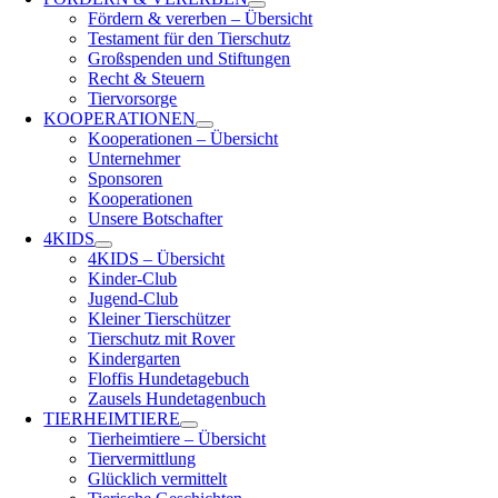
Fördern & vererben – Übersicht
Testament für den Tierschutz
Großspenden und Stiftungen
Recht & Steuern
Tiervorsorge
KOOPERATIONEN
Kooperationen – Übersicht
Unternehmer
Sponsoren
Kooperationen
Unsere Botschafter
4KIDS
4KIDS – Übersicht
Kinder-Club
Jugend-Club
Kleiner Tierschützer
Tierschutz mit Rover
Kindergarten
Floffis Hundetagebuch
Zausels Hundetagenbuch
TIERHEIMTIERE
Tierheimtiere – Übersicht
Tiervermittlung
Glücklich vermittelt