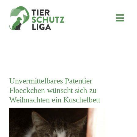
Skip
to
content
Toggl
Navig
JETZT SPENDEN
ÜBER UNS
PROJEKTE
MITMACHEN
Unvermittelbares Patentier
FÖRDERN & VERERBEN
Floeckchen wünscht sich zu
KOOPERATIONEN
Weihnachten ein Kuschelbett
4KIDS
TIERHEIMTIERE
TIERHEIME