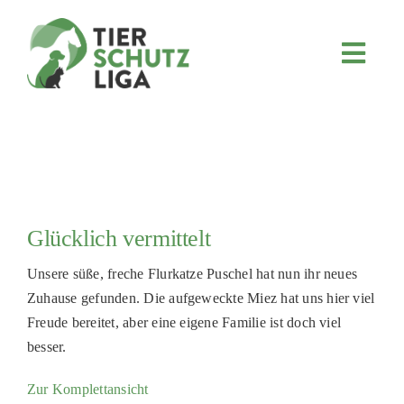
Skip
to
content
Toggl
Navig
JETZT SPENDEN
ÜBER UNS
PROJEKTE
MITMACHEN
Glücklich vermittelt
FÖRDERN & VERERBEN
Unsere süße, freche Flurkatze Puschel hat nun ihr neues
KOOPERATIONEN
Zuhause gefunden. Die aufgeweckte Miez hat uns hier viel
4KIDS
Freude bereitet, aber eine eigene Familie ist doch viel
besser.
TIERHEIMTIERE
Zur Komplettansicht
TIERHEIME