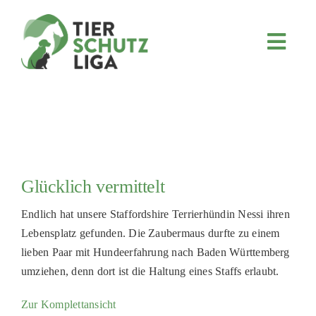
Skip
to
content
Toggl
Navig
JETZT SPENDEN
ÜBER UNS
PROJEKTE
MITMACHEN
Glücklich vermittelt
FÖRDERN & VERERBEN
Endlich hat unsere Staffordshire Terrierhündin Nessi ihren
KOOPERATIONEN
Lebensplatz gefunden. Die Zaubermaus durfte zu einem
4KIDS
lieben Paar mit Hundeerfahrung nach Baden Württemberg
umziehen, denn dort ist die Haltung eines Staffs erlaubt.
TIERHEIMTIERE
Zur Komplettansicht
TIERHEIME