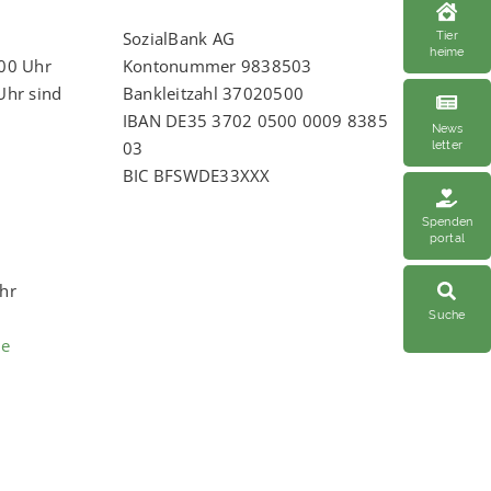
Tier
SozialBank AG
heime
:00 Uhr
Kontonummer 9838503
Uhr sind
Bankleitzahl 37020500
IBAN DE35 3702 0500 0009 8385
News
letter
03
BIC BFSWDE33XXX
Spenden
portal
Uhr
Suche
de