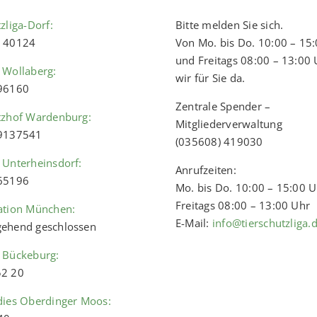
zliga-Dorf:
Bitte melden Sie sich.
) 40124
Von Mo. bis Do. 10:00 – 15
und Freitags 08:00 – 13:00 
 Wollaberg:
wir für Sie da.
 96160
Zentrale Spender –
tzhof Wardenburg:
Mitgliederverwaltung
 9137541
(035608) 419030
 Unterheinsdorf:
Anrufzeiten:
 65196
Mo. bis Do. 10:00 – 15:00 
Freitags 08:00 – 13:00 Uhr
ation München:
E-Mail:
info@tierschutzliga.
ehend geschlossen
 Bückeburg:
52 20
dies Oberdinger Moos: