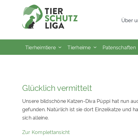
Skip
to
Über u
content
Tierheimtiere
Tierheime
Patenschaften
Glücklich vermittelt
Unsere bildschöne Katzen-Diva Püppi hat nun auc
gefunden. Natürlich ist sie dort Einzelkatze und h
sich alleine.
Zur Komplettansicht