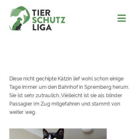
Skip
to
content
Togg
JETZT SPENDEN
Navi
ÜBER UNS
PROJEKTE
MITMACHEN
Diese nicht gechipte Kätzin lief wohl schon einige
FÖRDERN & VERERBEN
Tage immer um den Bahnhof in Spremberg herum.
Sie ist sehr zutraulich. Vielleicht ist sie als blinder
KOOPERATIONEN
Passagier im Zug mitgefahren und stammt von
4KIDS
weiter weg.
TIERHEIMTIERE
TIERHEIME