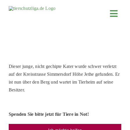
Skip
to
Toggl
content
Navig
JETZT SPENDEN
ÜBER UNS
PROJEKTE
MITMACHEN
Dieser junge, nicht gechipte Kater wurde schwer verletzt
auf der Kreisstrasse Simmersdorf Höhe Jethe gefunden. Er
FÖRDERN & VERERBEN
ist nun über den Berg und wartet im Tierheim auf seine
KOOPERATIONEN
Besitzer.
4KIDS
TIERHEIMTIERE
Spenden Sie bitte jetzt für Tiere in Not!
TIERHEIME