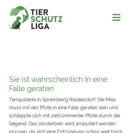
Skip
to
content
Togg
JETZT SPENDEN
Navi
ÜBER UNS
PROJEKTE
MITMACHEN
Sie ist wahrscheinlich in eine
FÖRDERN & VERERBEN
Falle geraten
KOOPERATIONEN
Tierquälerei in Spremberg Wadelsdorf. Die Miez
4KIDS
muss mit der Pfote in eine Falle geraten sein und
schleppte sich mit zertrümmerter Pfote durch die
TIERHEIMTIERE
Gegend. Das Vorderbein wird amputiert werden
TIERHEIME
müssen, da sich eine Entzündung schon weit hoch