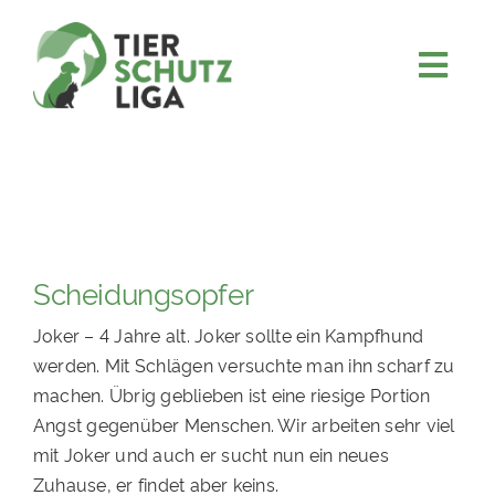
Skip
to
content
Togg
JETZT SPENDEN
Navi
ÜBER UNS
PROJEKTE
MITMACHEN
Scheidungsopfer
FÖRDERN & VERERBEN
Joker – 4 Jahre alt. Joker sollte ein Kampfhund
KOOPERATIONEN
werden. Mit Schlägen versuchte man ihn scharf zu
4KIDS
machen. Übrig geblieben ist eine riesige Portion
Angst gegenüber Menschen. Wir arbeiten sehr viel
TIERHEIMTIERE
mit Joker und auch er sucht nun ein neues
TIERHEIME
Zuhause, er findet aber keins.