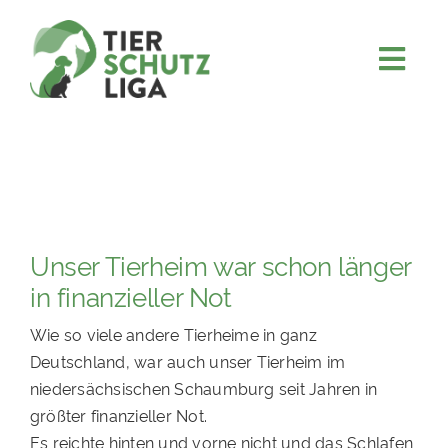
Skip
to
content
Togg
JETZT SPENDEN
Navi
ÜBER UNS
PROJEKTE
MITMACHEN
Unser Tierheim war schon länger
FÖRDERN & VERERBEN
in finanzieller Not
KOOPERATIONEN
Wie so viele andere Tierheime in ganz
4KIDS
Deutschland, war auch unser Tierheim im
niedersächsischen Schaumburg seit Jahren in
TIERHEIMTIERE
größter finanzieller Not.
TIERHEIME
Es reichte hinten und vorne nicht und das Schlafen