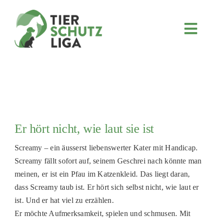
Skip
to
content
Toggl
Navig
JETZT SPENDEN
ÜBER UNS
PROJEKTE
MITMACHEN
Er hört nicht, wie laut sie ist
FÖRDERN & VERERBEN
Screamy – ein äusserst liebenswerter Kater mit Handicap.
KOOPERATIONEN
Screamy fällt sofort auf, seinem Geschrei nach könnte man
4KIDS
meinen, er ist ein Pfau im Katzenkleid. Das liegt daran,
dass Screamy taub ist. Er hört sich selbst nicht, wie laut er
TIERHEIMTIERE
ist. Und er hat viel zu erzählen.
TIERHEIME
Er möchte Aufmerksamkeit, spielen und schmusen. Mit