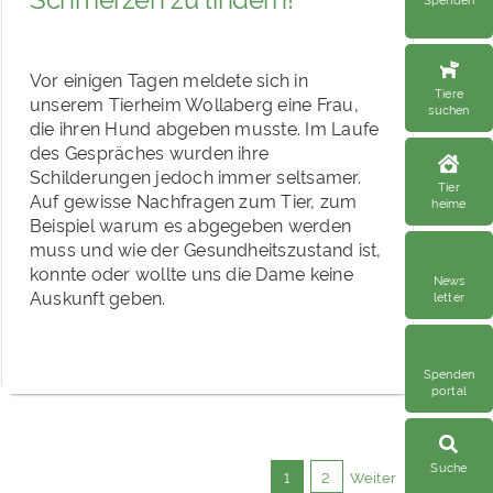
Vor einigen Tagen meldete sich in
Tiere
unserem Tierheim Wollaberg eine Frau,
suchen
die ihren Hund abgeben musste. Im Laufe
des Gespräches wurden ihre
Schilderungen jedoch immer seltsamer.
Tier
Auf gewisse Nachfragen zum Tier, zum
heime
Beispiel warum es abgegeben werden
muss und wie der Gesundheitszustand ist,
konnte oder wollte uns die Dame keine
News
Auskunft geben.
letter
Spenden
portal
Suche
1
2
Weiter