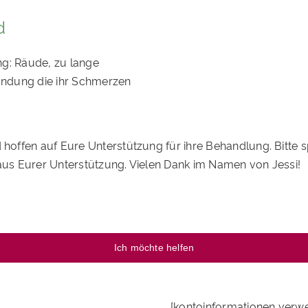
d
ng: Räude, zu lange
ündung die ihr Schmerzen
ffen auf Eure Unterstützung für ihre Behandlung. Bitte spe
 aus Eurer Unterstützung. Vielen Dank im Namen von Jessi!
Ich möchte helfen
[kontoinformationen verw