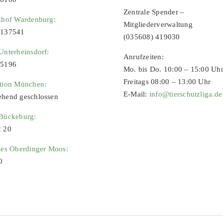
Zentrale Spender –
zhof Wardenburg:
Mitgliederverwaltung
9137541
(035608) 419030
Unterheinsdorf:
Anrufzeiten:
65196
Mo. bis Do. 10:00 – 15:00 Uh
Freitags 08:00 – 13:00 Uhr
ation München:
E-Mail:
info@tierschutzliga.de
ehend geschlossen
 Bückeburg:
2 20
ies Oberdinger Moos:
0