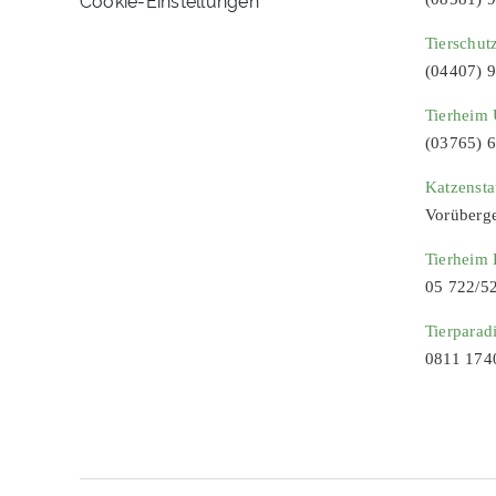
Tierschut
(04407) 
Tierheim 
(03765) 
Katzenst
Vorüberg
Tierheim
05 722/5
Tierparad
0811 174