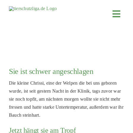
Skip
to
Toggl
content
Navig
JETZT SP
ÜBER UN
PROJEKT
MITMACH
Sie ist schwer angeschlagen
FÖRDERN
Die kleine
Chrissi
, eine der Welpen die bei uns geboren
KOOPERA
wurde, ist seit gestern Nacht in der Klinik, tags zuvor war
sie noch topfit, am nächsten morgen wollte sie nicht mehr
4KIDS
fressen und hatte starke Untertemperatur, außerdem war ihr
TIERHEIM
Bauch steinhart.
TIERHEI
Jetzt hängt sie am Tropf