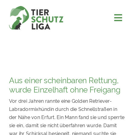
Skip
to
content
Togg
JETZT SPENDEN
Navi
ÜBER UNS
PROJEKTE
MITMACHEN
Aus einer scheinbaren Rettung,
FÖRDERN & VERERBEN
wurde Einzelhaft ohne Freigang
KOOPERATIONEN
Vor drei Jahren rannte eine Golden Retriever-
4KIDS
Labradormixhündin durch die Schnellstraßen in
der Nähe von Erfurt. Ein Mann fand sie und sperrte
TIERHEIMTIERE
sie ein, damit sie nicht überfahren wurde. Damit
TIERHEIME
war ihr Schicksal besiegelt, niemand suchte sie