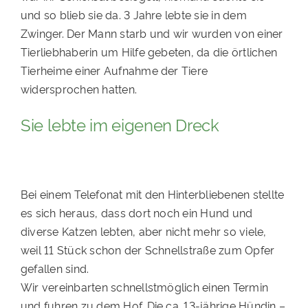
und so blieb sie da. 3 Jahre lebte sie in dem
PATENSCHAFTEN
Zwinger. Der Mann starb und wir wurden von einer
HELFER WERDEN
Tierliebhaberin um Hilfe gebeten, da die örtlichen
Tierheime einer Aufnahme der Tiere
RATGEBER
widersprochen hatten.
Sie lebte im eigenen Dreck
Bei einem Telefonat mit den Hinterbliebenen stellte
es sich heraus, dass dort noch ein Hund und
diverse Katzen lebten, aber nicht mehr so viele,
weil 11 Stück schon der Schnellstraße zum Opfer
gefallen sind.
Wir vereinbarten schnellstmöglich einen Termin
und fuhren zu dem Hof. Die ca. 13-jährige Hündin –