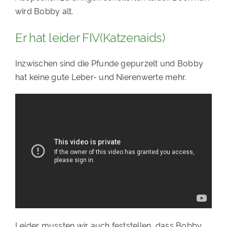
wird Bobby alt.
PATENSCHAFTEN
Er hat leider FIV(Katzenaids)
HELFER WERDEN
RATGEBER
Inzwischen sind die Pfunde gepurzelt und Bobby
hat keine gute Leber- und Nierenwerte mehr.
Leider mussten wir auch feststellen, dass Bobby