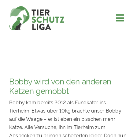
Skip
to
content
Togg
JETZT SPENDEN
Navi
ÜBER UNS
PROJEKTE
MITMACHEN
Bobby wird von den anderen
FÖRDERN & VERERBEN
Katzen gemobbt
KOOPERATIONEN
Bobby kam bereits 2012 als Fundkater ins
4KIDS
Tierheim. Etwas über 10kg brachte unser Bobby
auf die Waage – er ist eben ein bisschen mehr
TIERHEIMTIERE
Katze. Alle Versuche, ihn im Tierheim zum
TIERHEIME
Abspecken zu bringen scheiterten leider. Doch nun