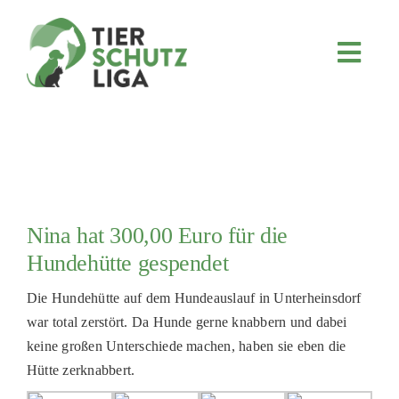
Skip
to
content
Toggl
Navig
JETZT SPENDEN
ÜBER UNS
PROJEKTE
MITMACHEN
Nina hat 300,00 Euro für die
FÖRDERN & VERERBEN
Hundehütte gespendet
KOOPERATIONEN
Die Hundehütte auf dem Hundeauslauf in Unterheinsdorf
4KIDS
war total zerstört. Da Hunde gerne knabbern und dabei
keine großen Unterschiede machen, haben sie eben die
TIERHEIMTIERE
Hütte zerknabbert.
TIERHEIME