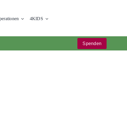
erationen
4KIDS
Spenden