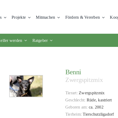
s
Projekte
Mitmachen
Fördern & Vererben
Koop
elfer werden
Ratgeber
Benni
Zwergspitzmix
Tierart:
Zwergspitzmix
Geschlecht:
Rüde, kastriert
Geboren am:
ca. 2002
Tierheim:
Tierschutzligadorf