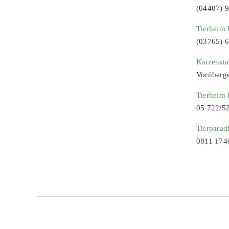
(04407) 
Tierheim 
(03765) 
Katzenst
Vorüberg
Tierheim
05 722/5
Tierparad
0811 174