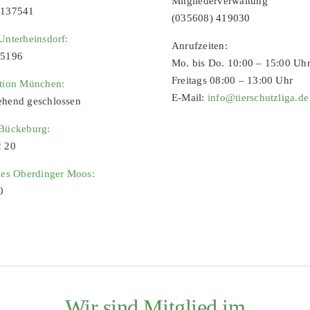
Mitgliederverwaltung
9137541
(035608) 419030
Unterheinsdorf:
Anrufzeiten:
65196
Mo. bis Do. 10:00 – 15:00 Uh
Freitags 08:00 – 13:00 Uhr
ation München:
E-Mail:
info@tierschutzliga.de
ehend geschlossen
 Bückeburg:
2 20
ies Oberdinger Moos:
0
Wir sind Mitglied im