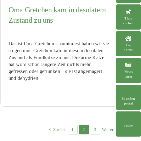
Oma Gretchen kam in desolatem
Zustand zu uns
Tiere
suchen
Das ist Oma Gretchen – zumindest haben wir sie
Tier
so genannt. Gretchen kam in diesem desolaten
heime
Zustand als Fundkatze zu uns. Die arme Katze
hat wohl schon längere Zeit nichts mehr
gefressen oder getrunken – sie ist abgemagert
News
letter
und dehydriert.
Spenden
portal
Suche
Zurück
1
2
3
Weiter